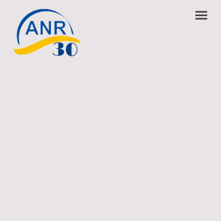
les Potins du 30
Association Nationale des Retraités Groupe du Gard