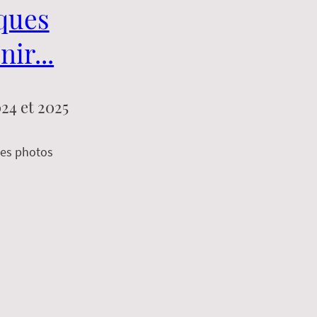
ques
ir...
024 et 2025
les photos